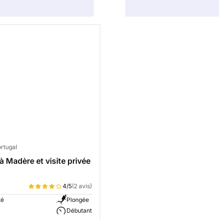
rtugal
à Madère et visite privée
4/5
(2 avis)
té
Plongée
Débutant