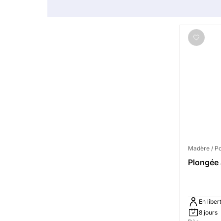
Madère / Po
Plongée 
En liber
8 jours