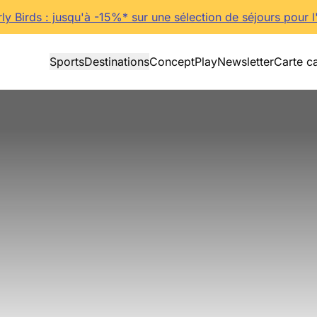
rly Birds : jusqu'à -15%* sur une sélection de séjours pour l
Sports
Destinations
Concept
Play
Newsletter
Carte c