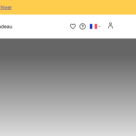
'hiver
adeau