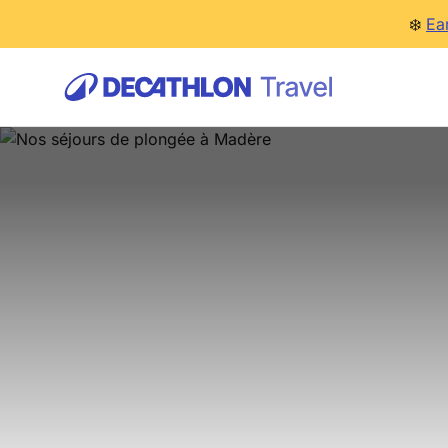
❄️
Ea