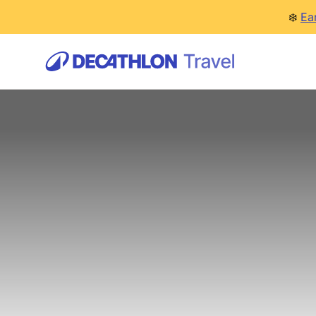
❄️
Ea