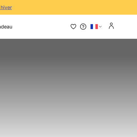
'hiver
adeau