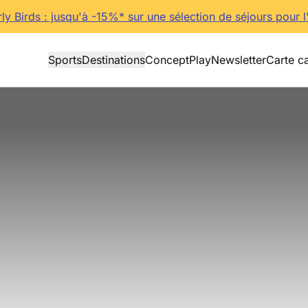
rly Birds : jusqu'à -15%* sur une sélection de séjours pour l
Sports
Destinations
Concept
Play
Newsletter
Carte c