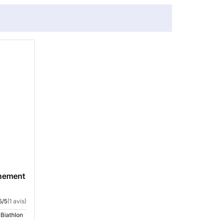
nnement
5/5
(1 avis)
Biathlon