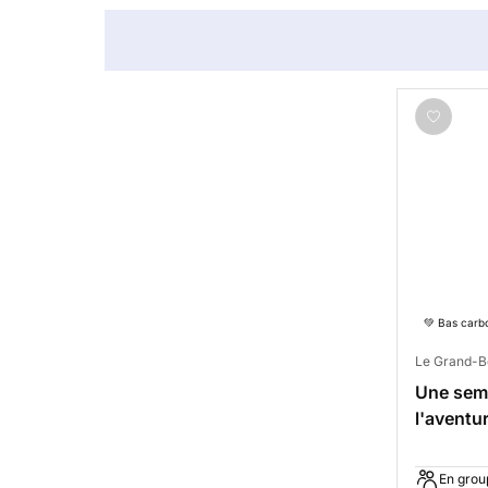
💚 Bas carb
Le Grand-B
Une sema
l'aventu
Alpes
En grou