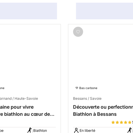
one
💚 Bas carbone
ornand / Haute-Savoie
Bessans / Savoie
ine pour vivre
Découverte ou perfectio
re biathlon au cœur des
Biathlon à Bessans
pe
Biathlon
En liberté