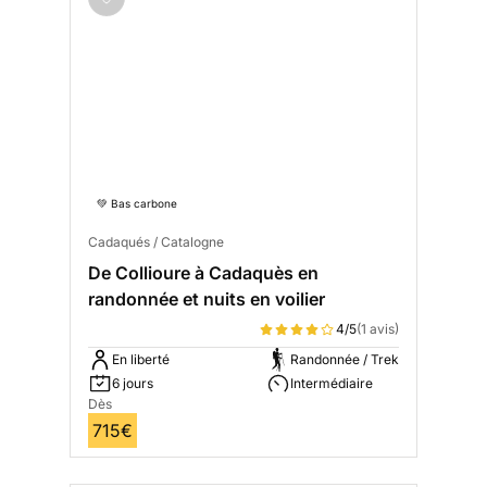
💚 Bas carbone
Cadaqués / Catalogne
De Collioure à Cadaquès en
randonnée et nuits en voilier
4/5
(1 avis)
En liberté
Randonnée / Trek
6 jours
Intermédiaire
Dès
715€