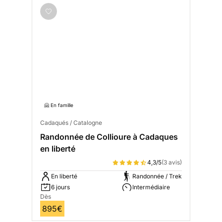
🤗 En famille
Cadaqués / Catalogne
Randonnée de Collioure à Cadaques
en liberté
4,3/5
(3 avis)
En liberté
Randonnée / Trek
6 jours
Intermédiaire
Dès
895€