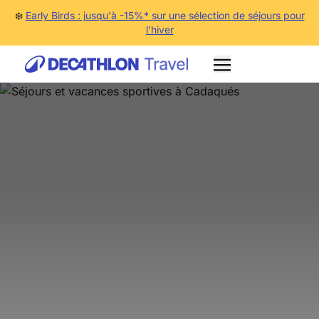
❄️
Early Birds : jusqu'à -15%* sur une sélection de séjours pour
l'hiver