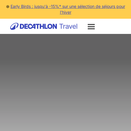
❄️
Early Birds : jusqu'à -15%* sur une sélection de séjours pour
l'hiver