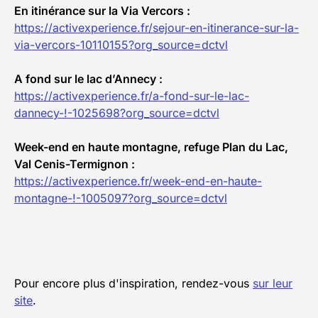
En itinérance sur la Via Vercors :
https://activexperience.fr/sejour-en-itinerance-sur-la-
via-vercors-10110155?org_source=dctvl
A fond sur le lac d’Annecy :
https://activexperience.fr/a-fond-sur-le-lac-
dannecy-!-1025698?org_source=dctvl
Week-end en haute montagne, refuge Plan du Lac,
Val Cenis-Termignon :
https://activexperience.fr/week-end-en-haute-
montagne-!-1005097?org_source=dctvl
Pour encore plus d'inspiration, rendez-vous
sur leur
site
.