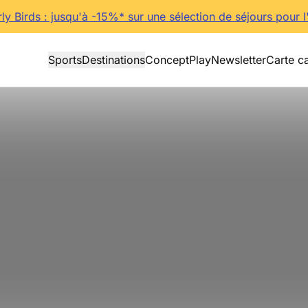
rly Birds : jusqu'à -15%* sur une sélection de séjours pour l
Sports
Destinations
Concept
Play
Newsletter
Carte c