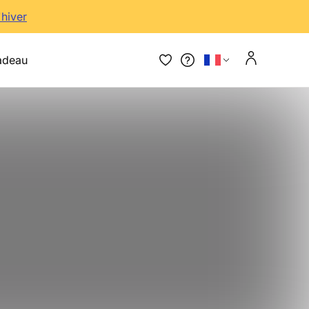
'hiver
adeau