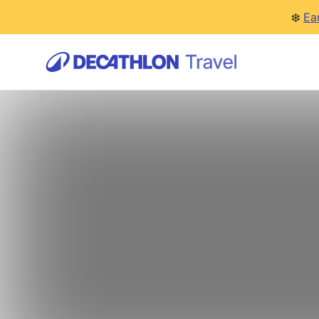
❄️
Ea