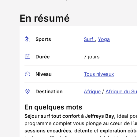
En résumé
Sports
Surf
,
Yoga
Durée
7 jours
Niveau
Tous niveaux
Destination
Afrique
/
Afrique du S
En quelques mots
Séjour surf tout confort à Jeffreys Bay
, idéal po
programme complet vous plonge au cœur de l’un 
sessions encadrées
,
détente
et
exploration côti