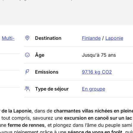
,
Multi-
Destination
Finlande
/
Laponie
Âge
Jusqu'à 75 ans
Emissions
97.16 kg CO2
Type de séjour
En groupe
de la Laponie
, dans de
charmantes villas nichées en plein
ur tout compris, savourez une
excursion en canoë sur un lac
’une
ferme de rennes
, et plongez dans l’âme du peuple sami 
-vous pleinement grâce à une
séance de yoga en forêt
, pu