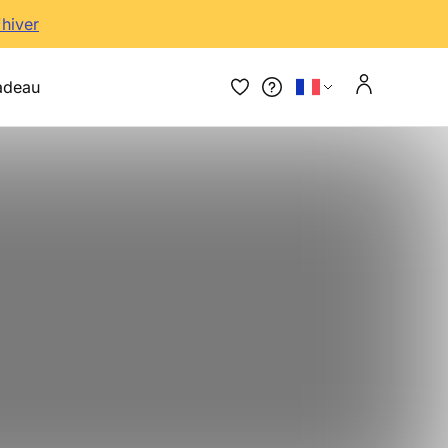
'hiver
adeau