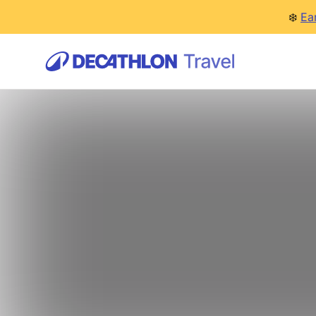
❄️
Ea