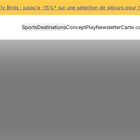
rly Birds : jusqu'à -15%* sur une sélection de séjours pour l
Sports
Destinations
Concept
Play
Newsletter
Carte c