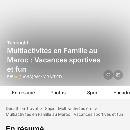
Tamraght
Multiactivités en Famille au
Maroc : Vacances sportives
et fun
5/5
(1 AVIS)
Réf :
YRNTED
En résumé
Photos
Sport
Encadr
Decathlon Travel
>
Séjour Multi-activités été
>
Multiactivités en Famille au Maroc : Vacances sportives et fun
En résumé