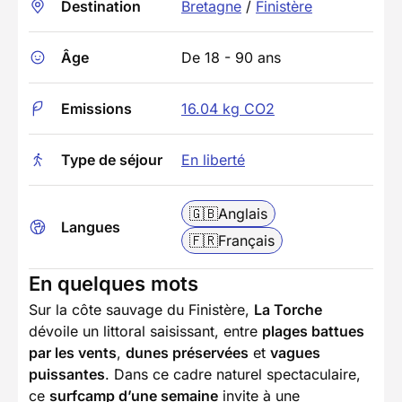
Destination
Bretagne
/
Finistère
Âge
De 18 - 90 ans
Emissions
16.04 kg CO2
Type de séjour
En liberté
🇬🇧
Anglais
Langues
🇫🇷
Français
En quelques mots
Sur la côte sauvage du Finistère,
La Torche
dévoile un littoral saisissant, entre
plages battues
par les vents
,
dunes préservées
et
vagues
puissantes
. Dans ce cadre naturel spectaculaire,
ce
surfcamp d’une semaine
invite à une