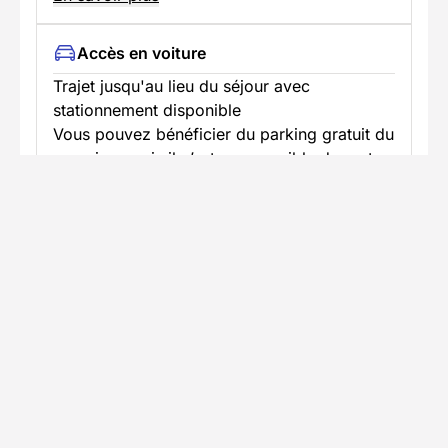
Accès en voiture
Trajet jusqu'au lieu du séjour avec
stationnement disponible
Vous pouvez bénéficier du parking gratuit du
camping, mais il n’est pas possible de rentrer
sa voiture à l’intérieur et de la garer à
proximité du camp et de votre tipi.
En savoir plus
Informations pratiques
Formalités spécifiques
Équipement