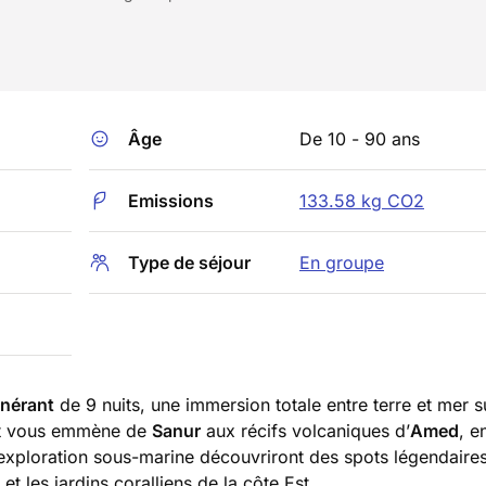
Âge
De 10 - 90 ans
Emissions
133.58 kg CO2
Type de séjour
En groupe
tinérant
de 9 nuits, une immersion totale entre terre et mer s
et vous emmène de
Sanur
aux récifs volcaniques d’
Amed
, e
exploration sous-marine découvriront des spots légendaires
et les jardins coralliens de la côte Est.