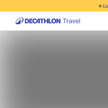
❄️
Ea