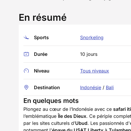
En résumé
Sports
Snorkeling
Durée
10 jours
Niveau
Tous niveaux
Destination
Indonésie
/
Bali
En quelques mots
Plongez au cœur de l’Indonésie avec ce
safari i
l’emblématique
Île des Dieux
. Ce périple compl
par les sites culturels d’
Ubud
. Les passionnés d'
notamment l'
épave du USAT Liberty
à
Tulamben