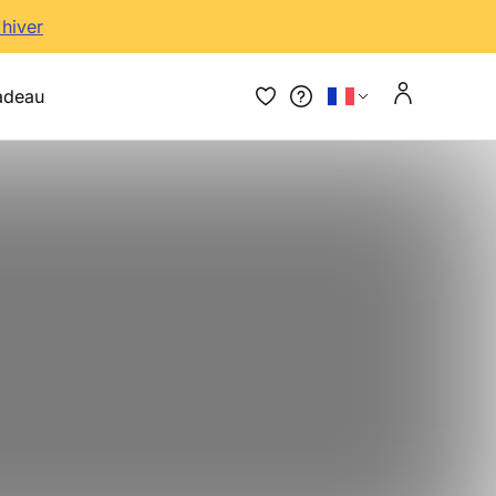
'hiver
adeau