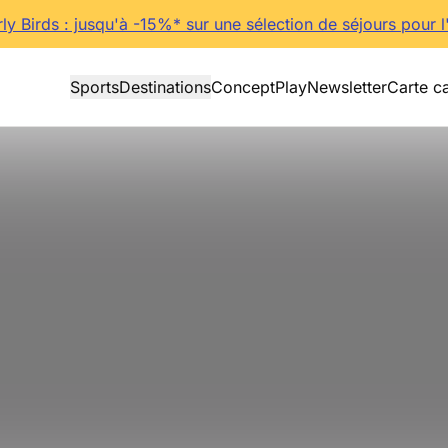
rly Birds : jusqu'à -15%* sur une sélection de séjours pour l
Sports
Destinations
Concept
Play
Newsletter
Carte c