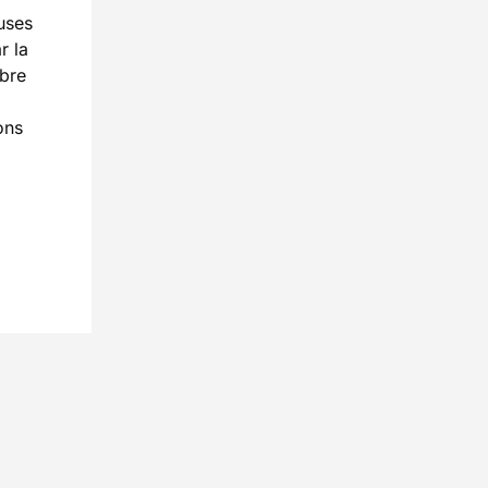
uses
r la
ibre
ons