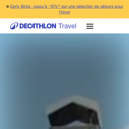
❄️
Early Birds : jusqu'à -15%* sur une sélection de séjours pour
l'hiver