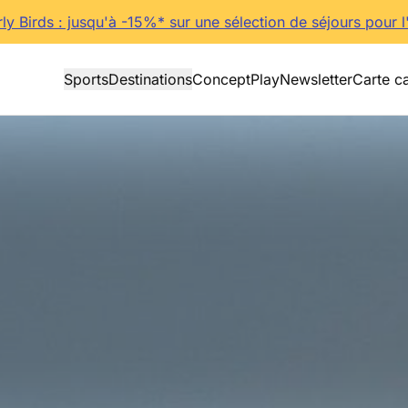
rly Birds : jusqu'à -15%* sur une sélection de séjours pour l
Sports
Destinations
Concept
Play
Newsletter
Carte c