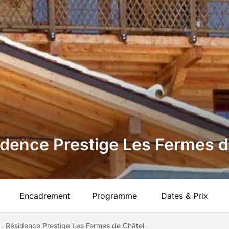
sidence Prestige Les Fermes 
Encadrement
Programme
Dates & Prix
l - Résidence Prestige Les Fermes de Châtel