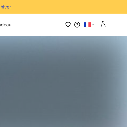
'hiver
adeau