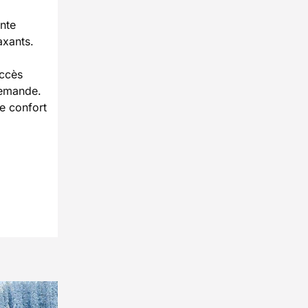
nte
axants.
accès
demande.
e confort