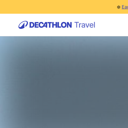
❄️
Ea