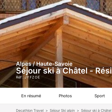
Alpes / Haute-Savoie
Séjour ski à Châtel - Ré
Réf :
JYFZOE
En résumé
Photos
Sport
Decathlon Travel
>
Séjour Ski alpin
>
Séjour ski à Châte