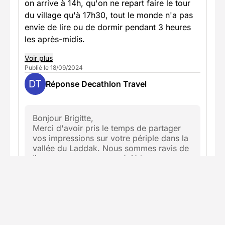
on arrive à 14h, qu'on ne repart faire le tour
du village qu'à 17h30, tout le monde n'a pas
envie de lire ou de dormir pendant 3 heures
les après-midis.
Voir plus
Publié le 18/09/2024
DT
Réponse Decathlon Travel
Bonjour Brigitte,
Merci d'avoir pris le temps de partager
vos impressions sur votre périple dans la
vallée du Laddak. Nous sommes ravis de
lire que vous avez apprécié les paysages
magnifiques, les visites des temples
bouddhistes et les moments de
convivialité avec Arjun et Konchok, qui
ont manifestement contribué à rendre
votre séjour inoubliable.
Concernant vos points d'amélioration,