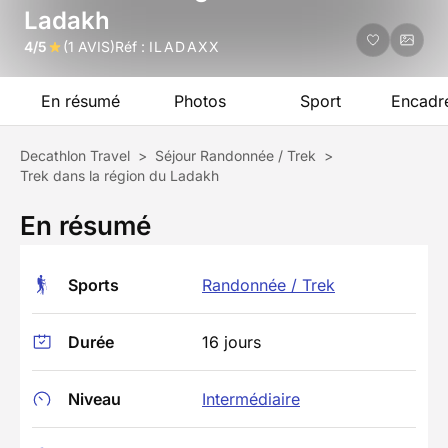
Ladakh
4/5
(1 AVIS)
Réf :
ILADAXX
En résumé
Photos
Sport
Encadr
Decathlon Travel
>
Séjour Randonnée / Trek
>
Trek dans la région du Ladakh
En résumé
Sports
Randonnée / Trek
Durée
16 jours
Niveau
Intermédiaire