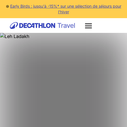
❄️
Early Birds : jusqu'à -15%* sur une sélection de séjours pour
l'hiver