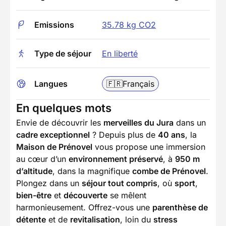
Emissions
35.78 kg CO2
Type de séjour
En liberté
Langues
🇫🇷
Français
En quelques mots
Envie de découvrir les
merveilles du Jura
dans un
cadre exceptionnel
? Depuis plus de
40 ans
, la
Maison de Prénovel
vous propose une immersion
au cœur d’un
environnement préservé
, à
950 m
d’altitude
, dans la magnifique
combe de Prénovel
.
Plongez dans un
séjour tout compris
, où
sport
,
bien-être
et
découverte
se mêlent
harmonieusement. Offrez-vous une
parenthèse de
détente
et de
revitalisation
, loin du
stress