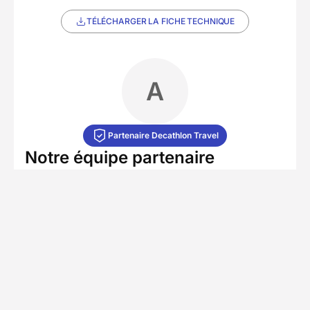
TÉLÉCHARGER LA FICHE TECHNIQUE
A
Partenaire Decathlon Travel
Notre équipe partenaire
4.5/5
(50 avis)
• 64 séjours
Porté par une équipe de quatre professionnels
passionnés, notre partenaire local conçoit des
évasions mémorables où la nature, le sport et le
plaisir sont les seuls maîtres mots. Présente au
cœur des plus beaux massifs montagneux
français, l'agence s'est donné pour mission de
vous offrir des vacances "zéro stress". Grâce à