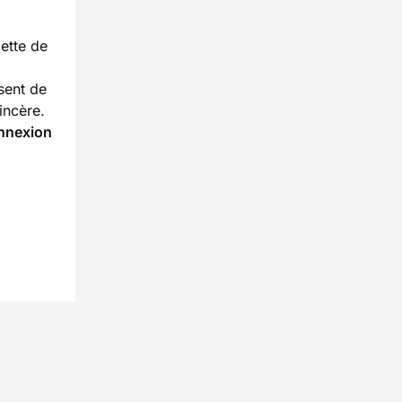
s
ette de
rsent de
incère.
nnexion