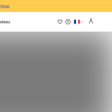
'hiver
adeau