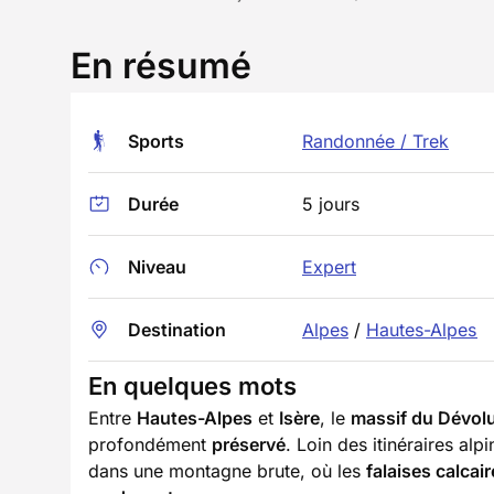
En résumé
Sports
Randonnée / Trek
Durée
5 jours
Niveau
Expert
Destination
Alpes
/
Hautes-Alpes
En quelques mots
Entre
Hautes-Alpes
et
Isère
, le
massif du Dévol
profondément
préservé
. Loin des itinéraires alp
dans une montagne brute, où les
falaises calcai