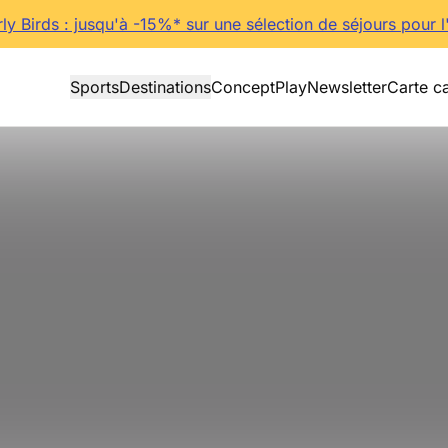
rly Birds : jusqu'à -15%* sur une sélection de séjours pour l
Sports
Destinations
Concept
Play
Newsletter
Carte c