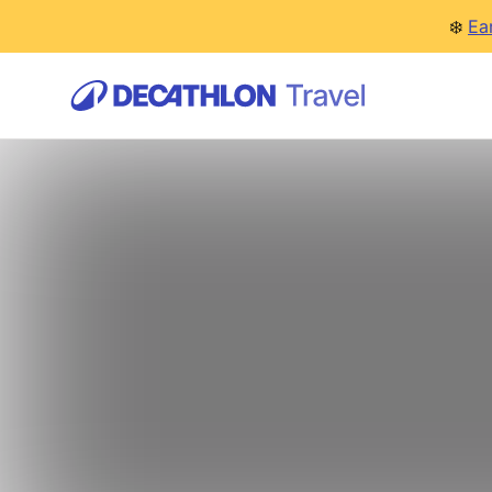
❄️
Ea