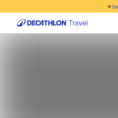
❄️
Ea