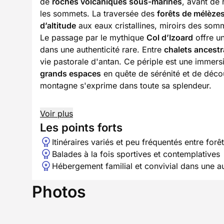
de
roches volcaniques sous-marines
, avant de 
les sommets. La traversée des
forêts de mélèze
d’altitude
aux eaux cristallines, miroirs des somm
Le passage par le mythique
Col d’Izoard
offre u
dans une authenticité rare. Entre
chalets ancest
vie pastorale d'antan. Ce périple est une immers
grands espaces
en quête de sérénité et de déco
montagne s'exprime dans toute sa splendeur.
Voir plus
Les points forts
Itinéraires variés et peu fréquentés entre for
Balades à la fois sportives et contemplatives
Hébergement familial et convivial dans une a
Photos