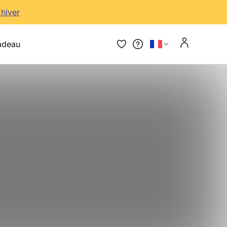
'hiver
adeau