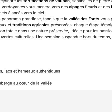
rejoindre les
fortifications de Vauban
, sentinelles de pierr
s
verdoyantes vous mènera vers des
alpages fleuris
et des
ets élancés vers le ciel.
n panorama grandiose, tandis que la
vallée des Fonts
vous 
raux
et
traditions agricoles
préservées, chaque étape témoi
ion totale dans une nature préservée, idéale pour les passi
uvertes culturelles. Une semaine suspendue hors du temps,
êts, lacs et hameaux authentiques
uberge au cœur de la vallée