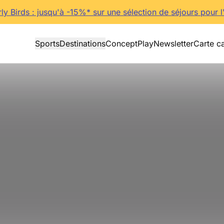
rly Birds : jusqu'à -15%* sur une sélection de séjours pour l
Sports
Destinations
Concept
Play
Newsletter
Carte c