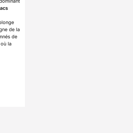
e dominant
lacs
plonge
gne de la
onnés de
 où la