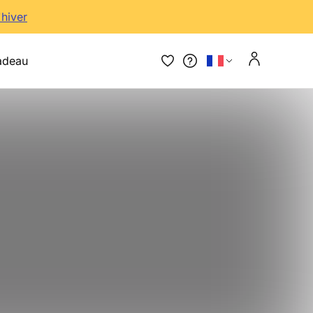
'hiver
adeau