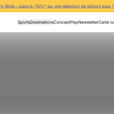
rly Birds : jusqu'à -15%* sur une sélection de séjours pour l
Sports
Destinations
Concept
Play
Newsletter
Carte c