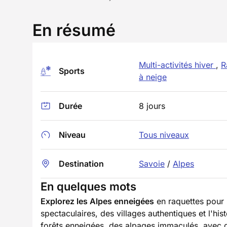
En résumé
Multi-activités hiver
,
R
Sports
à neige
Durée
8 jours
Niveau
Tous niveaux
Destination
Savoie
/
Alpes
En quelques mots
Explorez les Alpes enneigées
en raquettes pour 
spectaculaires, des villages authentiques et l'h
forêts enneigées, des alpages immaculés, avec 