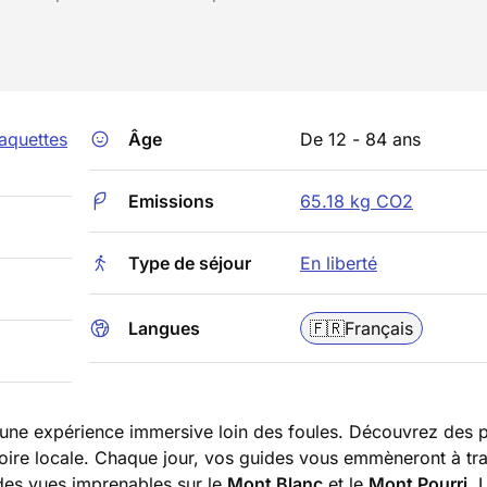
aquettes
Âge
De 12 - 84 ans
Emissions
65.18 kg CO2
Type de séjour
En liberté
Langues
🇫🇷
Français
une expérience immersive loin des foules. Découvrez des 
istoire locale. Chaque jour, vos guides vous emmèneront à tr
des vues imprenables sur le
Mont Blanc
et le
Mont Pourri
. 