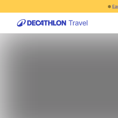
❄️
Ea