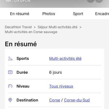
Réf :
OXUPLN
En résumé
Photos
Sport
Encadr
Decathlon Travel
>
Séjour Multi-activités été
>
Multi-activités en Corse sauvage
En résumé
Sports
Multi-activités été
Durée
6 jours
Niveau
Tous niveaux
Destination
Corse
/
Corse-du-Sud