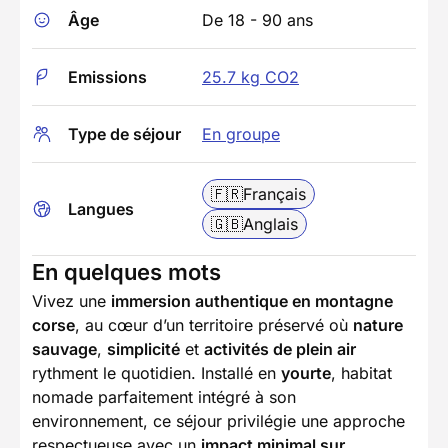
Âge
De 18 - 90 ans
Emissions
25.7 kg CO2
Type de séjour
En groupe
🇫🇷
Français
Langues
🇬🇧
Anglais
En quelques mots
Vivez une
immersion authentique en montagne
corse
, au cœur d’un territoire préservé où
nature
sauvage
,
simplicité
et
activités de plein air
rythment le quotidien. Installé en
yourte
, habitat
nomade parfaitement intégré à son
environnement, ce séjour privilégie une approche
respectueuse avec un
impact minimal sur