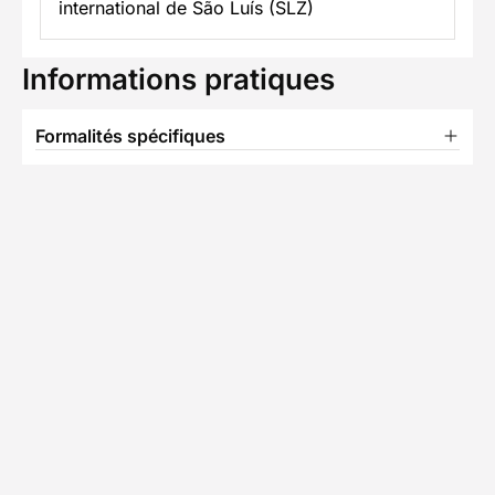
international de São Luís (SLZ)
Informations pratiques
Formalités spécifiques
TÉLÉCHARGER LA FICHE TECHNIQUE
Partenaire Decathlon Travel
L'équipe de Céline
• 7 séjours