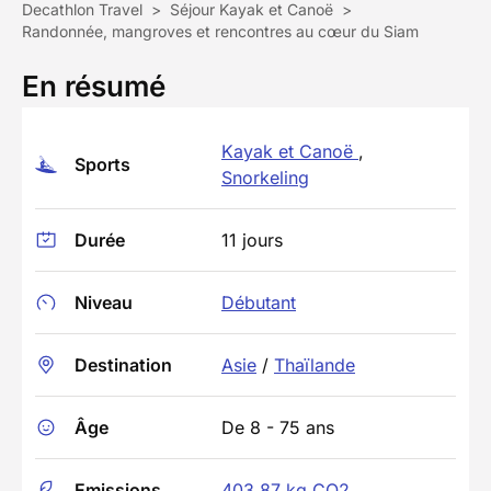
Decathlon Travel
>
Séjour Kayak et Canoë
>
Randonnée, mangroves et rencontres au cœur du Siam
En résumé
Kayak et Canoë
,
Sports
Snorkeling
Durée
11 jours
Niveau
Débutant
Destination
Asie
/
Thaïlande
Âge
De 8 - 75 ans
Emissions
403.87 kg CO2