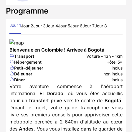
Programme
Jour 1
Jour 2
Jour 3
Jour 4
Jour 5
Jour 6
Jour 7
Jour 8
Bienvenue en Colombie ! Arrivée à Bogotá
Transport
Voiture - 13h - 1km
Hébergement
Hôtel 5*
Petit-déjeuner
inclus
Déjeuner
non inclus
Dîner
inclus
Votre aventure commence à l'aéroport
international
El Dorado
, où vous êtes accueillis
pour un
transfert privé
vers le centre de
Bogotá
.
Durant le trajet, votre guide francophone vous
livre ses premiers conseils pour apprivoiser cette
métropole perchée à 2 640m d'altitude au cœur
des
Andes
. Vous vous installez dans le quartier de