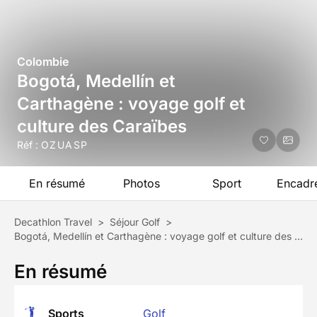
Colombie
Bogotá, Medellín et
Carthagène : voyage golf et
culture des Caraïbes
Réf :
OZUASP
En résumé
Photos
Sport
Encadr
Decathlon Travel
>
Séjour Golf
>
Bogotá, Medellín et Carthagène : voyage golf et culture des Caraïbes
En résumé
Sports
Golf