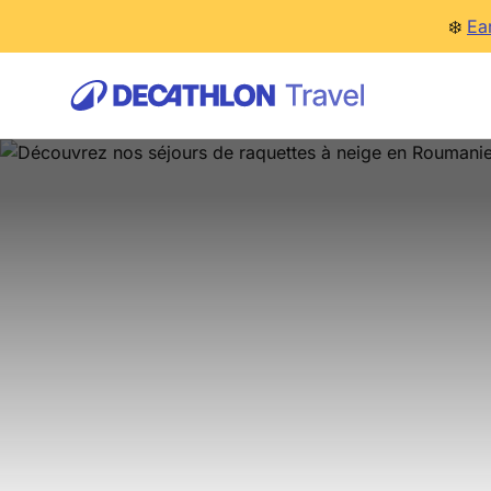
❄️
Ea