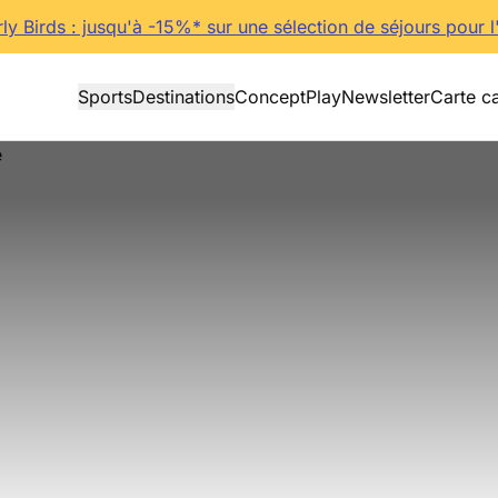
rly Birds : jusqu'à -15%* sur une sélection de séjours pour l
Sports
Destinations
Concept
Play
Newsletter
Carte c