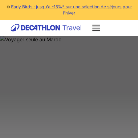
❄️
Early Birds : jusqu'à -15%* sur une sélection de séjours pour
l'hiver