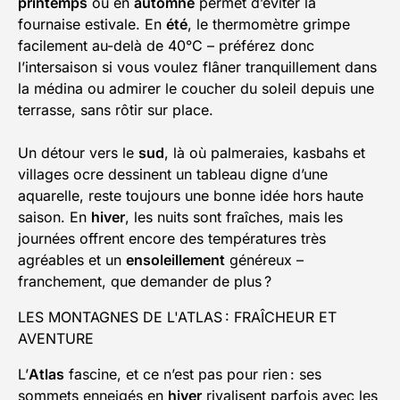
printemps
ou en
automne
permet d’éviter la
fournaise estivale. En
été
, le thermomètre grimpe
facilement au-delà de 40°C – préférez donc
l’intersaison si vous voulez flâner tranquillement dans
la médina ou admirer le coucher du soleil depuis une
terrasse, sans rôtir sur place.
Un détour vers le
sud
, là où palmeraies, kasbahs et
villages ocre dessinent un tableau digne d’une
aquarelle, reste toujours une bonne idée hors haute
saison. En
hiver
, les nuits sont fraîches, mais les
journées offrent encore des températures très
agréables et un
ensoleillement
généreux –
franchement, que demander de plus ?
LES MONTAGNES DE L'ATLAS : FRAÎCHEUR ET
AVENTURE
L’
Atlas
fascine, et ce n’est pas pour rien : ses
sommets enneigés en
hiver
rivalisent parfois avec les