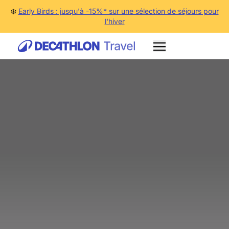
❄️
Early Birds : jusqu'à -15%* sur une sélection de séjours pour
l'hiver