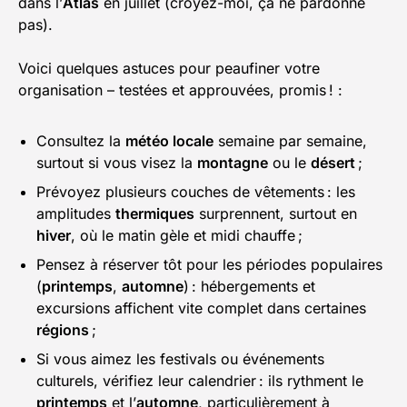
dans l’
Atlas
en juillet (croyez-moi, ça ne pardonne
pas).
Voici quelques astuces pour peaufiner votre
organisation – testées et approuvées, promis ! :
Consultez la
météo locale
semaine par semaine,
surtout si vous visez la
montagne
ou le
désert
;
Prévoyez plusieurs couches de vêtements : les
amplitudes
thermiques
surprennent, surtout en
hiver
, où le matin gèle et midi chauffe ;
Pensez à réserver tôt pour les périodes populaires
(
printemps
,
automne
) : hébergements et
excursions affichent vite complet dans certaines
régions
;
Si vous aimez les festivals ou événements
culturels, vérifiez leur calendrier : ils rythment le
printemps
et l’
automne
, particulièrement à