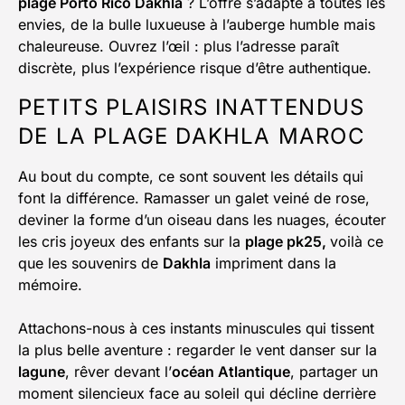
plage Porto Rico Dakhla
? L’offre s’adapte à toutes les
envies, de la bulle luxueuse à l’auberge humble mais
chaleureuse. Ouvrez l’œil : plus l’adresse paraît
discrète, plus l’expérience risque d’être authentique.
PETITS PLAISIRS INATTENDUS
DE LA PLAGE DAKHLA MAROC
Au bout du compte, ce sont souvent les détails qui
font la différence. Ramasser un galet veiné de rose,
deviner la forme d’un oiseau dans les nuages, écouter
les cris joyeux des enfants sur la
plage pk25,
voilà ce
que les souvenirs de
Dakhla
impriment dans la
mémoire.
Attachons-nous à ces instants minuscules qui tissent
la plus belle aventure : regarder le vent danser sur la
lagune
, rêver devant l’
océan Atlantique
, partager un
moment silencieux face au soleil qui décline derrière