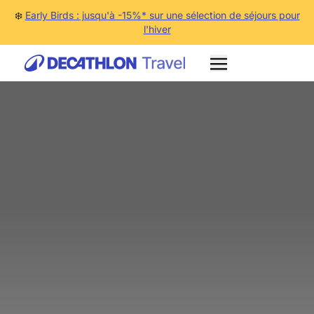
❄️
Early Birds : jusqu'à -15%* sur une sélection de séjours pour
l'hiver