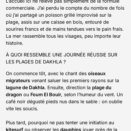
L’accueil ici ne relève pas simplement de la formule
commerciale. J’ai perdu le compte du nombre de fois
où j’ai partagé un poisson grillé improvisé sur la
plage, assis sur une caisse en bois, entouré de
sourires francs et de mains tendues vers le pain frais.
La mer rassemble tous les visages, peu importe leur
histoire.
À QUOI RESSEMBLE UNE JOURNÉE RÉUSSIE SUR
LES PLAGES DE DAKHLA ?
On commence tôt, avec le chant des
oiseaux
migrateurs
venant saluer les premiers rayons sur la
lagune de Dakhla
. Ensuite, direction la
plage du
dragon
ou
Foum El Bouir
, selon l’humeur du vent. Un
café noir dégusté pieds nus dans le sable : on oublie
vite les soucis.
Plus tard, pourquoi ne pas tenter une initiation au
kitesurf
ou observer les
dauphins
jouer près de la