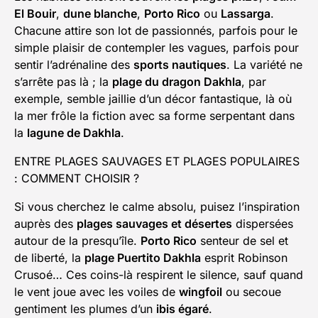
El Bouir
,
dune blanche
,
Porto Rico
ou
Lassarga
.
Chacune attire son lot de passionnés, parfois pour le
simple plaisir de contempler les vagues, parfois pour
sentir l’adrénaline des
sports nautiques
. La variété ne
s’arrête pas là ; la
plage du dragon Dakhla
, par
exemple, semble jaillie d’un décor fantastique, là où
la mer frôle la fiction avec sa forme serpentant dans
la
lagune de Dakhla
.
ENTRE PLAGES SAUVAGES ET PLAGES POPULAIRES
: COMMENT CHOISIR ?
Si vous cherchez le calme absolu, puisez l’inspiration
auprès des
plages sauvages et désertes
dispersées
autour de la presqu’île.
Porto Rico
senteur de sel et
de liberté, la
plage Puertito Dakhla
esprit Robinson
Crusoé… Ces coins-là respirent le silence, sauf quand
le vent joue avec les voiles de
wingfoil
ou secoue
gentiment les plumes d’un
ibis égaré
.