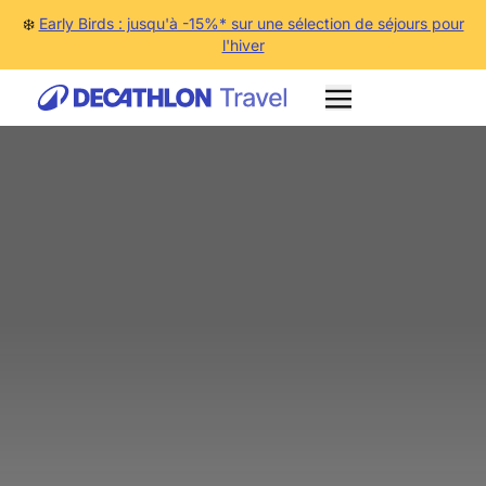
❄️
Early Birds : jusqu'à -15%* sur une sélection de séjours pour
l'hiver