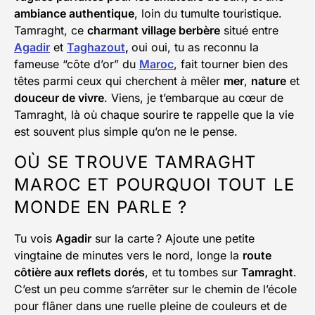
ambiance authentique
, loin du tumulte touristique.
Tamraght, ce
charmant village berbère
situé entre
Agadir
et
Taghazout
,
oui oui, tu as reconnu la
fameuse “côte d’or” du
Maroc
, fait tourner bien des
têtes parmi ceux qui cherchent à mêler
mer
,
nature
et
douceur de vivre
. Viens, je t’embarque au cœur de
Tamraght, là où chaque sourire te rappelle que la vie
est souvent plus simple qu’on ne le pense.
OÙ SE TROUVE TAMRAGHT
MAROC ET POURQUOI TOUT LE
MONDE EN PARLE ?
Tu vois
Agadir
sur la carte ? Ajoute une petite
vingtaine de minutes vers le nord, longe la
route
côtière aux reflets dorés
, et tu tombes sur
Tamraght
.
C’est un peu comme s’arrêter sur le chemin de l’école
pour flâner dans une ruelle pleine de couleurs et de