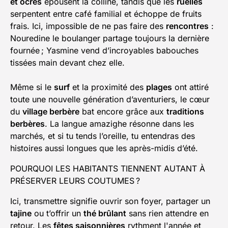
et ocres
épousent la colline, tandis que les
ruelles
serpentent entre café familial et échoppe de fruits
frais. Ici, impossible de ne pas faire des
rencontres
:
Nouredine le boulanger partage toujours la dernière
fournée ; Yasmine vend d’incroyables babouches
tissées main devant chez elle.
Même si le
surf
et la proximité des
plages
ont attiré
toute une nouvelle génération d’aventuriers, le cœur
du
village berbère
bat encore grâce aux
traditions
berbères
. La langue amazighe résonne dans les
marchés, et si tu tends l’oreille, tu entendras des
histoires aussi longues que les après-midis d’été.
POURQUOI LES HABITANTS TIENNENT AUTANT À
PRÉSERVER LEURS COUTUMES ?
Ici, transmettre signifie ouvrir son foyer, partager un
tajine
ou t’offrir un
thé brûlant
sans rien attendre en
retour. Les
fêtes saisonnières
rythment l'année et