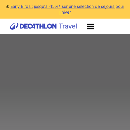
❄️
Early Birds : jusqu'à -15%* sur une sélection de séjours pour
l'hiver