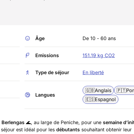
Âge
De 10 - 60 ans
Emissions
151.19 kg CO2
Type de séjour
En liberté
🇬🇧
Anglais
🇵🇹
Por
Langues
🇪🇸
Espagnol
s Berlengas
🌊, au large de Peniche, pour une
semaine d’init
 séjour est idéal pour les
débutants
souhaitant obtenir leur