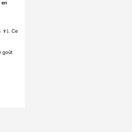
 en
a 🍷). Ce
e goût