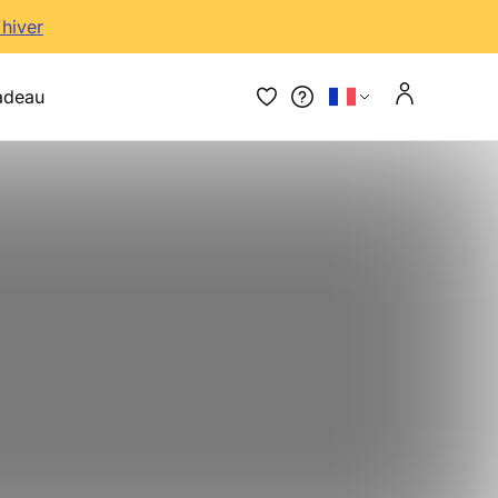
'hiver
adeau