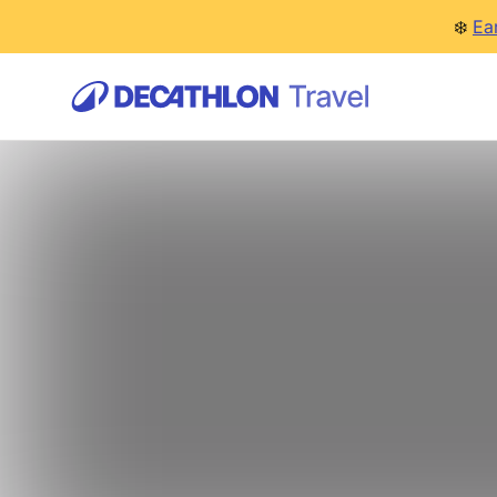
❄️
Ea