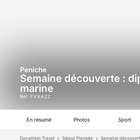
Peniche
Semaine découverte : dip
marine
Réf :
FVXAZZ
En résumé
Photos
Sport
Decathlon Travel
>
Séjour Plongée
>
Semaine découverte