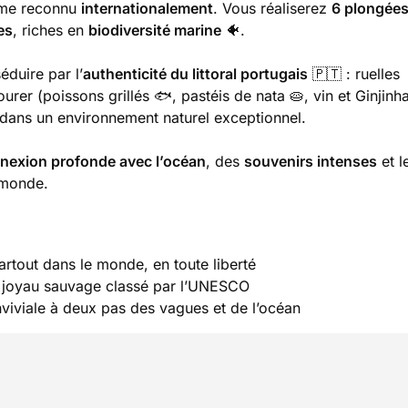
ôme reconnu
internationalement
. Vous réaliserez
6 plongées
es
, riches en
biodiversité marine
🐠.
éduire par l’
authenticité du littoral portugais
🇵🇹 : ruelles
urer (poissons grillés 🐟, pastéis de nata 🥧, vin et Ginjinh
 dans un environnement naturel exceptionnel.
nexion profonde avec l’océan
, des
souvenirs intenses
et l
 monde.
artout dans le monde, en toute liberté
n joyau sauvage classé par l’UNESCO
viviale à deux pas des vagues et de l’océan