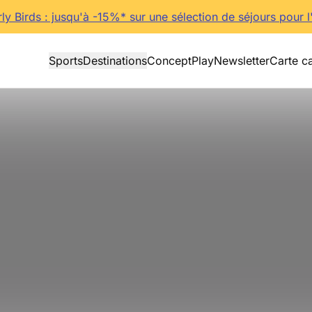
rly Birds : jusqu'à -15%* sur une sélection de séjours pour l
Sports
Destinations
Concept
Play
Newsletter
Carte c