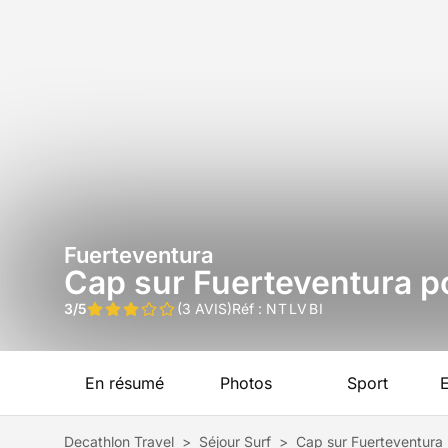
Fuerteventura
Cap sur Fuerteventura po
3/5
(3 AVIS)
Réf :
NTLVBI
En résumé
Photos
Sport
Decathlon Travel
>
Séjour Surf
>
Cap sur Fuerteventura 