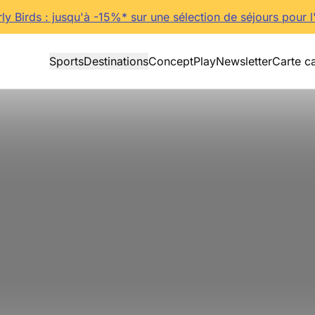
rly Birds : jusqu'à -15%* sur une sélection de séjours pour l
Sports
Destinations
Concept
Play
Newsletter
Carte c