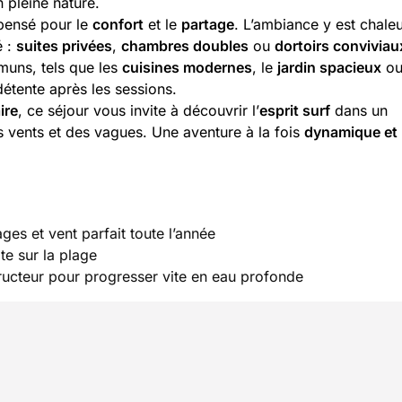
n pleine nature.
 pensé pour le
confort
et le
partage
. L’ambiance y est chale
é :
suites privées
,
chambres doubles
ou
dortoirs conviviau
muns, tels que les
cuisines modernes
, le
jardin spacieux
ou
détente après les sessions.
ire
, ce séjour vous invite à découvrir l’
esprit surf
dans un
 vents et des vagues. Une aventure à la fois
dynamique et
ges et vent parfait toute l’année
te sur la plage
ructeur pour progresser vite en eau profonde