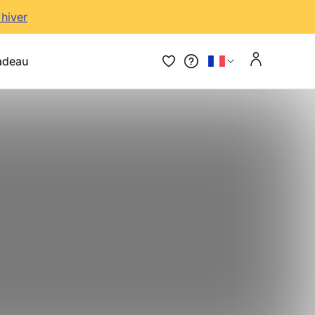
'hiver
adeau