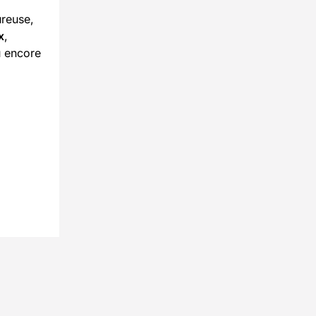
ureuse,
x
,
 encore