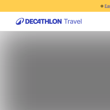
❄️
Ea