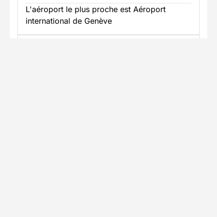
L'aéroport le plus proche est Aéroport
international de Genève
Accès en voiture
Trajet jusqu'au lieu du séjour Renseignez-
vous sur les possibilités de stationnement à
proximité
Informations pratiques
Formalités spécifiques
Équipement
TÉLÉCHARGER LA FICHE TECHNIQUE