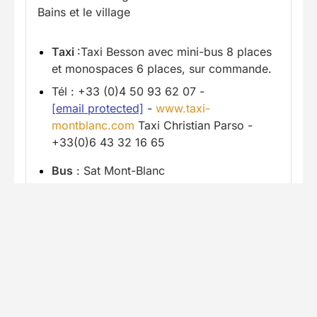
Bains et le village
Taxi
:Taxi Besson avec mini-bus 8 places
et monospaces 6 places, sur commande.
Tél : +33 (0)4 50 93 62 07 -
[email protected]
-
www.taxi-
montblanc.com
Taxi Christian Parso -
+33(0)6 43 32 16 65
Bus
: Sat Mont-Blanc
Tel : +33 (0)4 50 78 05 33 -
www.sat-
montblanc.com
En savoir plus
Accès en voiture
Trajet jusqu'au lieu du séjour avec