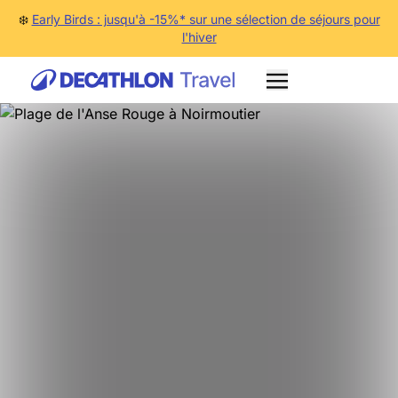
❄️
Early Birds : jusqu'à -15%* sur une sélection de séjours pour
l'hiver