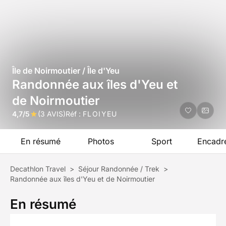
Île de Noirmoutier / Île d'Yeu
Randonnée aux îles d'Yeu et
de Noirmoutier
4,7/5
(3 AVIS)
Réf :
FLOIYEU
En résumé
Photos
Sport
Encadr
Decathlon Travel
>
Séjour Randonnée / Trek
>
Randonnée aux îles d'Yeu et de Noirmoutier
En résumé