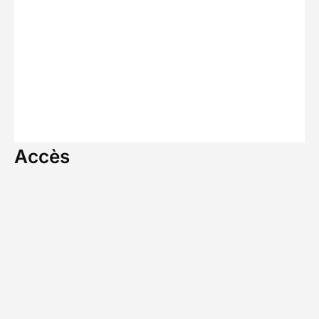
Accès
Départ
Moshi, Tanzanie
Jour 1 : 08h30
Fin du séjour
Moshi, Tanzanie