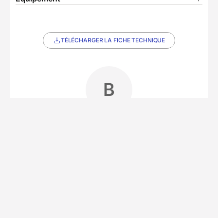
TÉLÉCHARGER LA FICHE TECHNIQUE
B
Partenaire Decathlon Travel
Notre équipe partenaire
• 3 séjours
Notre partenaire local est un lodge
écoresponsable situé au cœur de la Laponie
suédoise, à 20 km du cercle polaire. Installée
depuis 5 ans, cette famille française propose des
séjours authentiques, loin du tourisme de masse.