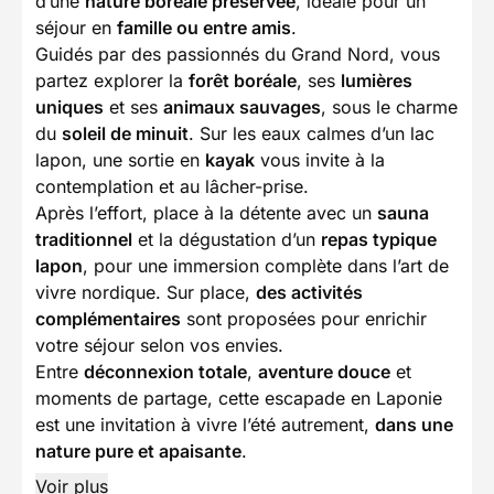
d’une
nature boréale préservée
, idéale pour un
séjour en
famille ou entre amis
.
Guidés par des passionnés du Grand Nord, vous
partez explorer la
forêt boréale
, ses
lumières
uniques
et ses
animaux sauvages
, sous le charme
du
soleil de minuit
. Sur les eaux calmes d’un lac
lapon, une sortie en
kayak
vous invite à la
contemplation et au lâcher-prise.
Après l’effort, place à la détente avec un
sauna
traditionnel
et la dégustation d’un
repas typique
lapon
, pour une immersion complète dans l’art de
vivre nordique. Sur place,
des activités
complémentaires
sont proposées pour enrichir
votre séjour selon vos envies.
Entre
déconnexion totale
,
aventure douce
et
moments de partage, cette escapade en Laponie
est une invitation à vivre l’été autrement,
dans une
nature pure et apaisante
.
Voir plus