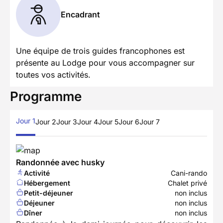
Encadrant
Une équipe de trois guides francophones est
présente au Lodge pour vous accompagner sur
toutes vos activités.
Programme
Jour 1
Jour 2
Jour 3
Jour 4
Jour 5
Jour 6
Jour 7
Randonnée avec husky
Activité
Cani-rando
Hébergement
Chalet privé
Petit-déjeuner
non inclus
Déjeuner
non inclus
Dîner
non inclus