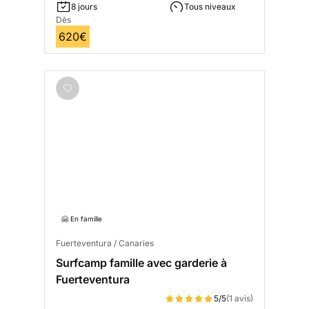
8 jours
Tous niveaux
Dès
620€
🤗 En famille
Fuerteventura / Canaries
Surfcamp famille avec garderie à
Fuerteventura
5/5
(1 avis)