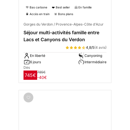
💚 Bas carbone
❤️ Best seller
🤗 En famille
🚆 Accès en train
🚨 Bons plans
Gorges du Verdon / Provence-Alpes-Côte d'Azur
Séjour multi-activités famille entre
Lacs et Canyons du Verdon
4,8/5
(4 avis)
En liberté
Canyoning
6 jours
Intermédiaire
Dès
785€
745€
-40€