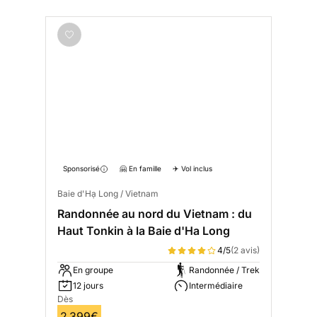
Sponsorisé
🤗 En famille
✈️ Vol inclus
Baie d'Hạ Long / Vietnam
Randonnée au nord du Vietnam : du
Haut Tonkin à la Baie d'Ha Long
4/5
(2 avis)
En groupe
Randonnée / Trek
12 jours
Intermédiaire
Dès
2 399€