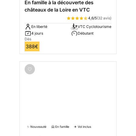
En famille à la découverte des
châteaux de la Loire en VTC
4,6/5
(32 avis)
En liberté
VTC Cyclotourisme
4 jours
Débutant
Dès
388€
✨ Nouveauté
🤗 En famille
✈️ Vol inclus