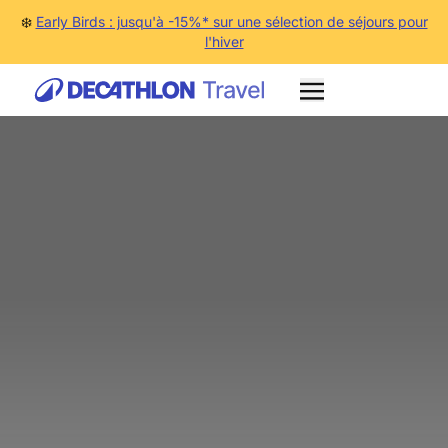
❄️
Early Birds : jusqu'à -15%* sur une sélection de séjours pour
l'hiver