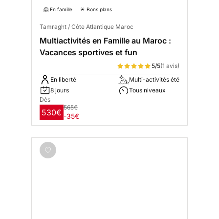
🤗 En famille
🚨 Bons plans
Tamraght / Côte Atlantique Maroc
Multiactivités en Famille au Maroc :
Vacances sportives et fun
5/5
(1 avis)
En liberté
Multi-activités été
8 jours
Tous niveaux
Dès
565€
530€
-35€