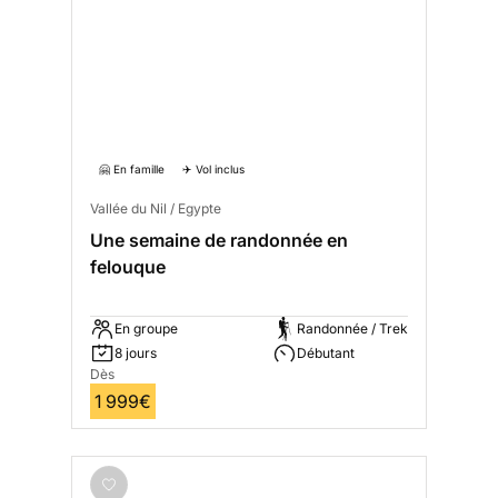
🤗 En famille
✈️ Vol inclus
Vallée du Nil / Egypte
Une semaine de randonnée en
felouque
En groupe
Randonnée / Trek
8 jours
Débutant
Dès
1 999€