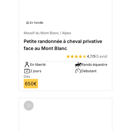
🤗 En famille
Massif du Mont Blanc / Alpes
Petite randonnée à cheval privative
face au Mont Blanc
4,7/5
(3 avis)
En liberté
Rando équestre
2 jours
Débutant
Dès
650€