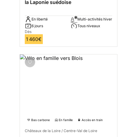
la Laponie suédoise
En liberté
Multi-activités hiver
6 jours
Tous niveaux
Dès
1 460€
💚 Bas carbone
🤗 En famille
🚆 Accès en train
Châteaux de la Loire / Centre-Val de Loire