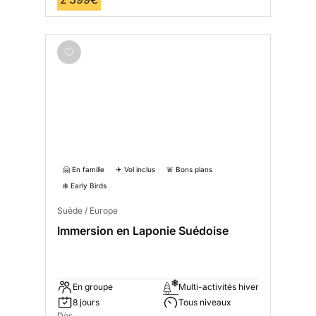
🤗 En famille
✈️ Vol inclus
🚨 Bons plans
❄️ Early Birds
Suède / Europe
Immersion en Laponie Suédoise
En groupe
Multi-activités hiver
8 jours
Tous niveaux
Dès