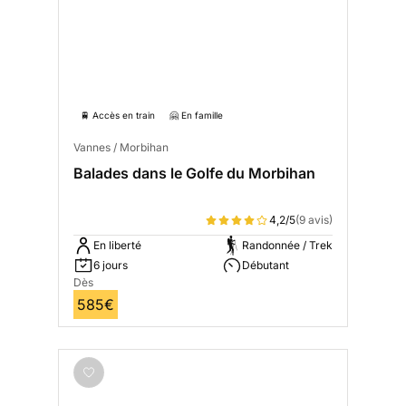
🚆 Accès en train
🤗 En famille
Vannes / Morbihan
Balades dans le Golfe du Morbihan
4,2/5
(9 avis)
En liberté
Randonnée / Trek
6 jours
Débutant
Dès
585€