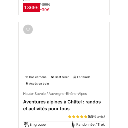
1 899€
1 869€
-30€
💚 Bas carbone
❤️ Best seller
🤗 En famille
🚆 Accès en train
Haute-Savoie / Auvergne-Rhône-Alpes
Aventures alpines à Châtel : randos
et activités pour tous
5/5
(6 avis)
En groupe
Randonnée / Trek