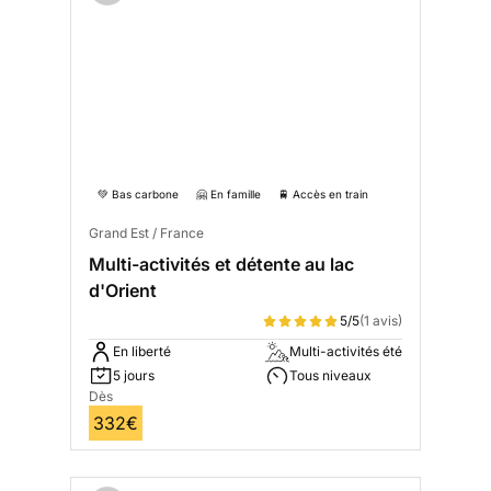
💚 Bas carbone
🤗 En famille
🚆 Accès en train
Grand Est / France
Multi-activités et détente au lac
d'Orient
5/5
(1 avis)
En liberté
Multi-activités été
5 jours
Tous niveaux
Dès
332€