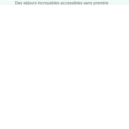
Des séjours incroyables accessibles sans prendre
l'avion, depuis toute la France.
Impact Carbone Maîtrisé
Nos séjours bas carbone ont un taux d'émission CO2e
inférieur à 12kg par jour et par personne.
Compensation carbone incluse
Nous compensons 100% des émissions de votre voyage
via des projets certifiés de reforestation.
VOIR LES SÉJOURS BAS CARBONE