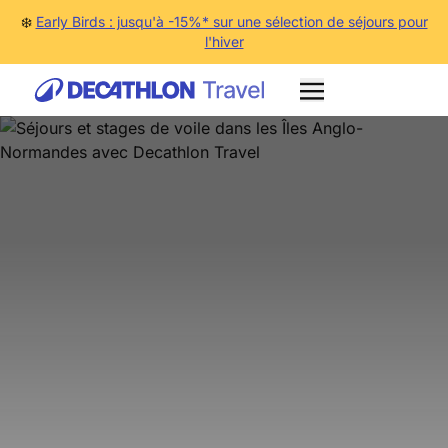
❄️
Early Birds : jusqu'à -15%* sur une sélection de séjours pour
l'hiver