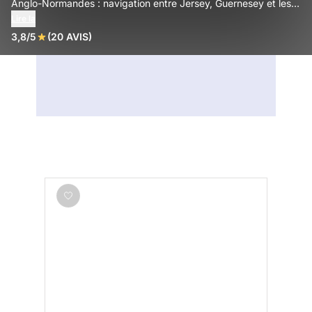
Anglo-Normandes : navigation entre Jersey, Guernesey et les
îlots sauvages, au cœur de la Manche.
Lire la
3,8/5
(20 AVIS)