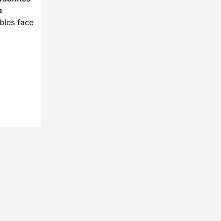
a
bles face