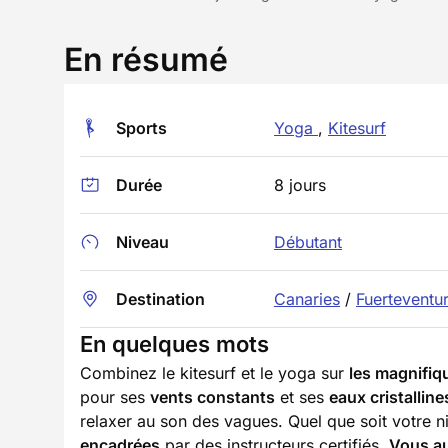
En résumé
Sports
Yoga
,
Kitesurf
Durée
8 jours
Niveau
Débutant
Destination
Canaries
/
Fuerteventu
En quelques mots
Combinez le kitesurf et le yoga sur
les magnifiq
pour ses
vents constants
et ses
eaux cristalline
relaxer au son des vagues. Quel que soit votre 
encadrées
par des instructeurs certifiés.
Vous au