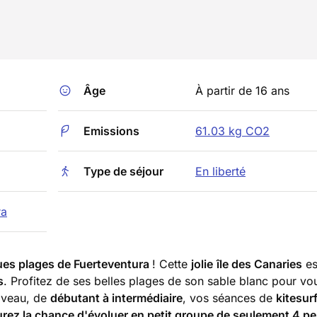
Âge
À partir de 16 ans
Emissions
61.03 kg CO2
Type de séjour
En liberté
ra
ues plages de Fuerteventura
! Cette
jolie
île des Canaries
es
s
. Profitez de ses belles plages de son sable blanc pour vo
niveau, de
débutant à intermédiaire
, vos séances de
kitesur
rez la chance d'évoluer en petit groupe de seulement 4 p