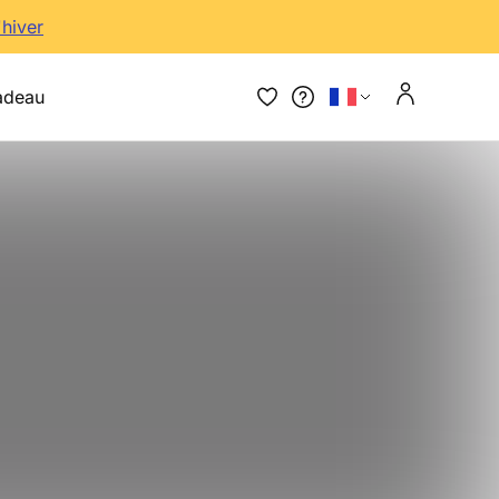
'hiver
adeau