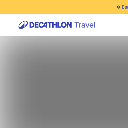
❄️
Ea