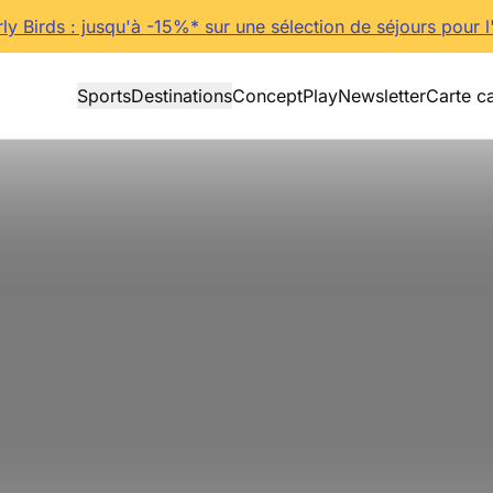
rly Birds : jusqu'à -15%* sur une sélection de séjours pour l
Sports
Destinations
Concept
Play
Newsletter
Carte c