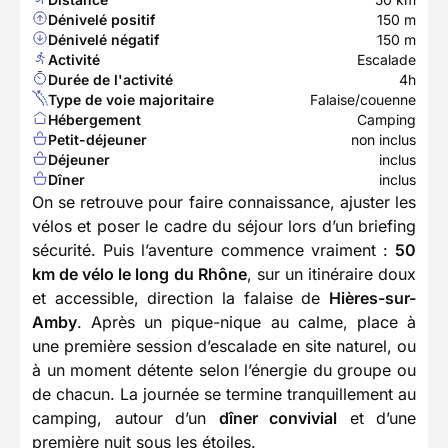
Dénivelé positif
150 m
Dénivelé négatif
150 m
Activité
Escalade
Durée de l'activité
4h
Type de voie majoritaire
Falaise/couenne
Hébergement
Camping
Petit-déjeuner
non inclus
Déjeuner
inclus
Dîner
inclus
On se retrouve pour faire connaissance, ajuster les
vélos et poser le cadre du séjour lors d’un briefing
sécurité. Puis l’aventure commence vraiment :
50
km de vélo le long du Rhône
, sur un itinéraire doux
et accessible, direction la falaise de
Hières-sur-
Amby
. Après un pique-nique au calme, place à
une première session d’escalade en site naturel, ou
à un moment détente selon l’énergie du groupe ou
de chacun. La journée se termine tranquillement au
camping, autour d’un
dîner convivial
et d’une
première nuit sous les étoiles.