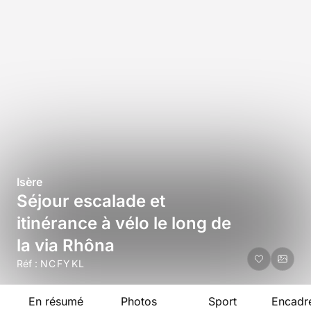
Isère
Séjour escalade et
itinérance à vélo le long de
la via Rhôna
Réf :
NCFYKL
En résumé
Photos
Sport
Encadr