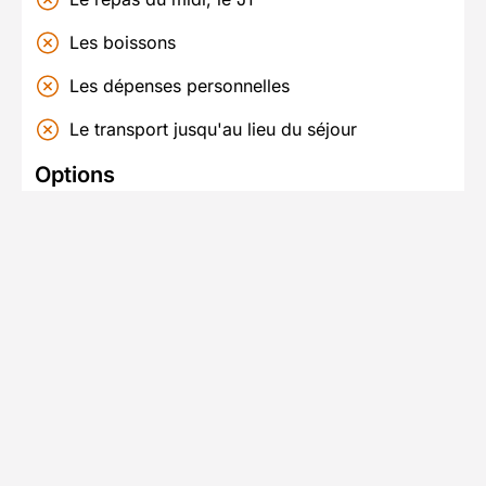
Les boissons
Les dépenses personnelles
Le transport jusqu'au lieu du séjour
Options
Vous pourrez sélectionner ces options lors
de la réservation.
Location de bâtons de trail : 20,00€ / unité
Journée supplémentaire de trail : 188,00€ /
personne
Tarif Flex et assurance