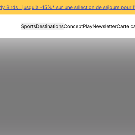
rly Birds : jusqu'à -15%* sur une sélection de séjours pour l
Sports
Destinations
Concept
Play
Newsletter
Carte c