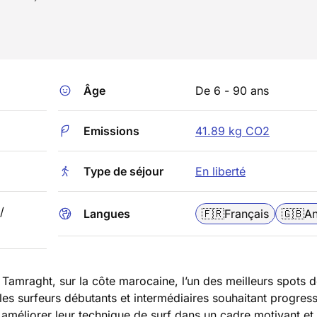
Âge
De 6 - 90 ans
Emissions
41.89 kg CO2
Type de séjour
En liberté
/
Langues
🇫🇷
Français
🇬🇧
An
Tamraght, sur la côte marocaine, l’un des meilleurs spots 
 les surfeurs débutants et intermédiaires souhaitant progres
 améliorer leur technique de surf dans un cadre motivant et