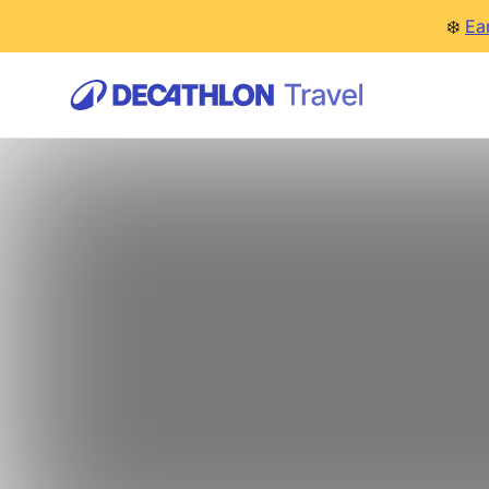
❄️
Ea