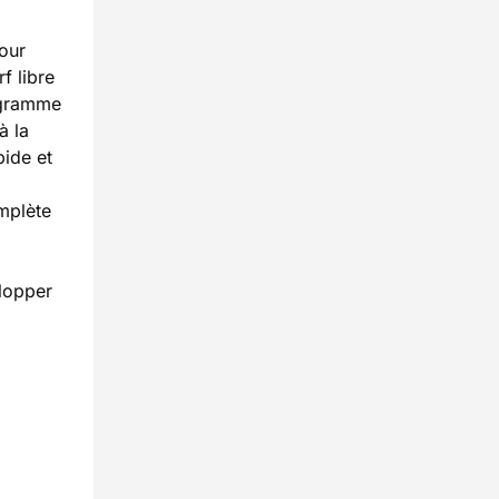
our
f libre
rogramme
à la
pide et
mplète
elopper