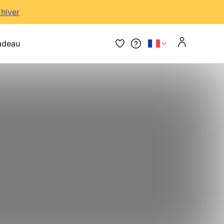
'hiver
adeau