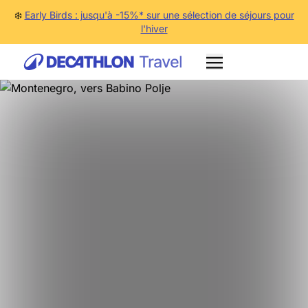
❄️
Early Birds : jusqu'à -15%* sur une sélection de séjours pour
l'hiver