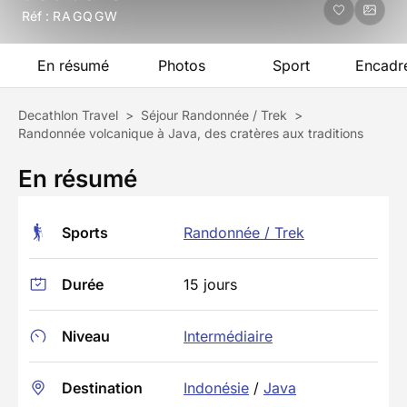
Réf :
RAGQGW
En résumé
Photos
Sport
Encadr
Decathlon Travel
>
Séjour Randonnée / Trek
>
Randonnée volcanique à Java, des cratères aux traditions
En résumé
Sports
Randonnée / Trek
Durée
15 jours
Niveau
Intermédiaire
Destination
Indonésie
/
Java