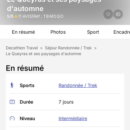
d'automne
5/5
(1 AVIS)
Réf :
TBMDQO
En résumé
Photos
Sport
Encadr
Decathlon Travel
>
Séjour Randonnée / Trek
>
Le Queyras et ses paysages d'automne
En résumé
Sports
Randonnée / Trek
Durée
7 jours
Niveau
Intermédiaire