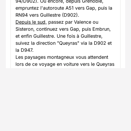
94/D902). Ou encore, depuis Grenoble,
empruntez l'autoroute A51 vers Gap, puis la
RN94 vers Guillestre (D902).
Depuis le sud,
passez par Valence ou
Sisteron, continuez vers Gap, puis Embrun,
et enfin Guillestre. Une fois à Guillestre,
suivez la direction "Queyras" via la D902 et
la D947.
Les paysages montagneux vous attendent
lors de ce voyage en voiture vers le Queyras
!
Parking
Parking gratuit en bas du village à côté de
l'hôpital.
En savoir plus
Informations pratiques