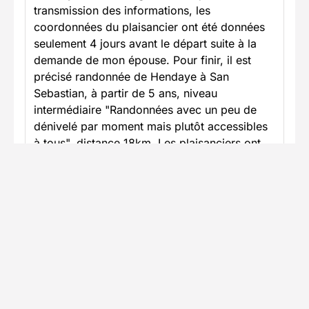
transmission des informations, les
coordonnées du plaisancier ont été données
seulement 4 jours avant le départ suite à la
demande de mon épouse. Pour finir, il est
précisé randonnée de Hendaye à San
Sebastian, à partir de 5 ans, niveau
intermédiaire "Randonnées avec un peu de
dénivelé par moment mais plutôt accessibles
à tous", distance 18km. Les plaisanciers ont
rapidement dit qu'il n'était pas possible sur
une journée de rejoindre Hendaye à San
Sébastian. Effectivement, en empruntant le
GR121 de Higer faruko behatokia à Pasaia, la
distance est de 24km! La dernière portion est
plutôt technique et périlleuse loin du sentier
accessible à tous. Mon épouse n'aura pas pu
aller à San Sebastian. Il semble nécessaire de
préciser certains éléments dans le descriptif
de votre offre.