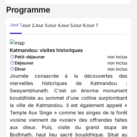
Programme
Jour 1
Jour 2
Jour 3
Jour 4
Jour 5
Jour 6
Jour 7
Katmandou: visites historiques
Petit-déjeuner
non inclus
Déjeuner
non inclus
Dîner
non inclus
Journée consacrée à la découvertes des
merveilles historiques de Katmandou :
Swayambhunath. C'est un énorme monument
bouddhiste au sommet d'une colline surplombant
la ville de Katmandou. Il est également appelé «
Temple Aux Singe » comme les singes de la forêt
voisine viennent de «voler» des offrandes faites
aux dieux. Puis, visite du grand stupa de
Bodhnath, haut lieu sacré bouddhique. Situé au