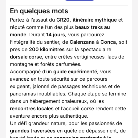
En quelques mots
Partez à l’assaut du
GR20
,
itinéraire mythique
et
réputé comme l’un des plus
beaux treks au
monde
. Durant
14 jours
, vous parcourez
l’intégralité du sentier, de
Calenzana
à
Conca
, soit
près de
200 kilomètres
sur la spectaculaire
dorsale corse
, entre crêtes vertigineuses, lacs de
montagne et forêts parfumées.
Accompagné d’un
guide expérimenté
, vous
avancez en toute sécurité sur ce parcours
exigeant, jalonné de passages techniques et de
panoramas inoubliables. Chaque étape se termine
dans un hébergement chaleureux, où les
rencontres locales
et l’accueil corse rendent cette
aventure encore plus authentique.
Un défi grandeur nature, pour les passionnés de
grandes traversées
en quête de dépassement, de
beauté brute et de
connexion profonde à la