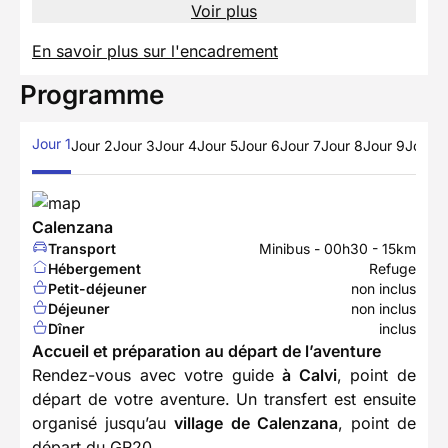
Voir plus
En savoir plus sur l'encadrement
Programme
Jour 1
Jour 2
Jour 3
Jour 4
Jour 5
Jour 6
Jour 7
Jour 8
Jour 9
Jour 1
Calenzana
Transport
Minibus - 00h30 - 15km
Hébergement
Refuge
Petit-déjeuner
non inclus
Déjeuner
non inclus
Dîner
inclus
Accueil et préparation au départ de l’aventure
Rendez-vous avec votre guide
à Calvi
, point de
départ de votre aventure. Un transfert est ensuite
organisé jusqu’au
village de Calenzana
, point de
départ du GR20.