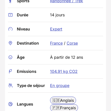
Sports
Randonnée / Trek
Durée
14 jours
Niveau
Expert
Destination
France
/
Corse
Âge
À partir de 12 ans
Emissions
104.91 kg CO2
Type de séjour
En groupe
🇬🇧
Anglais
Langues
🇫🇷
Français