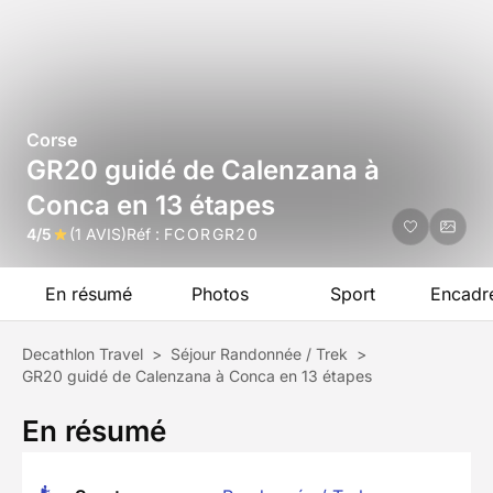
Corse
GR20 guidé de Calenzana à
Conca en 13 étapes
4/5
(1 AVIS)
Réf :
FCORGR20
En résumé
Photos
Sport
Encadr
Decathlon Travel
>
Séjour Randonnée / Trek
>
GR20 guidé de Calenzana à Conca en 13 étapes
En résumé