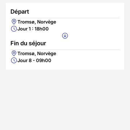
Départ
Tromsø, Norvège
Jour 1 : 18h00
Fin du séjour
Tromsø, Norvège
Jour 8 - 09h00
L'emplacement exact du voilier au
port de
Tromsø
vous sera communiqué
avant le jour du
départ.
En savoir plus
Se rendre au point de départ
Accès en train
Prendre le train jusqu'à Narvik