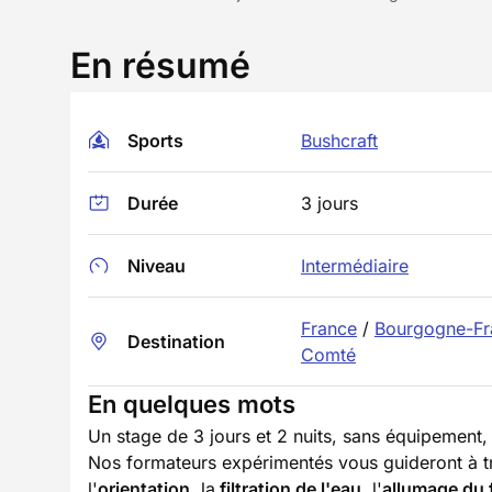
En résumé
Sports
Bushcraft
Durée
3 jours
Niveau
Intermédiaire
France
/
Bourgogne-Fr
Destination
Comté
En quelques mots
Un stage de 3 jours et 2 nuits, sans équipement,
Nos formateurs expérimentés vous guideront à tr
l'
orientation
, la
filtration de l'eau
, l'
allumage du 