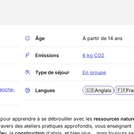
Âge
À partir de 14 ans
Emissions
6 kg CO2
Type de séjour
En groupe
anche-
Langues
🇬🇧
Anglais
🇫🇷
Fra
 pour apprendre à se débrouiller avec les
ressources nature
avers des ateliers pratiques approfondis, vous enseignant
feu
, la
construction
d'abris, et bien plus... mais toujours s