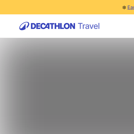
❄️
Ea