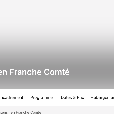
f en Franche Comté
Encadrement
Programme
Dates & Prix
Hébergeme
ntensif en Franche Comté