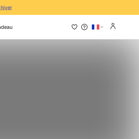
'hiver
adeau