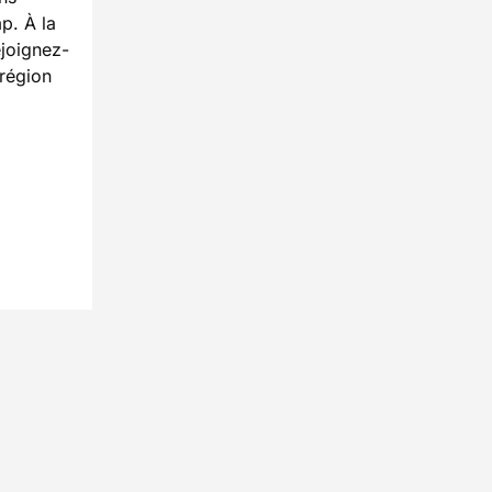
p. À la
ejoignez-
 région