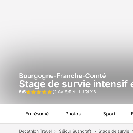
Bourgogne-Franche-Comté
Stage de survie intensi
5/5
(2 AVIS)
Réf :
LJQIXB
En résumé
Photos
Sport
Decathlon Travel
>
Séjour Bushcraft
>
Stage de survie i