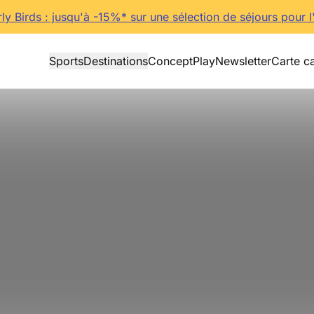
rly Birds : jusqu'à -15%* sur une sélection de séjours pour l
Sports
Destinations
Concept
Play
Newsletter
Carte c