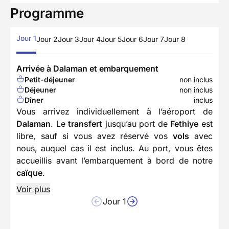
Programme
Jour 1
Jour 2
Jour 3
Jour 4
Jour 5
Jour 6
Jour 7
Jour 8
Arrivée à Dalaman et embarquement
Petit-déjeuner
non inclus
Déjeuner
non inclus
Dîner
inclus
Vous arrivez individuellement à l’aéroport de
Dalaman
. Le
transfert
jusqu’au port de
Fethiye
est
libre, sauf si vous avez réservé vos
vols
avec
nous, auquel cas il est inclus. Au port, vous êtes
accueillis avant l’embarquement à bord de notre
caïque
.
Voir plus
Jour 1