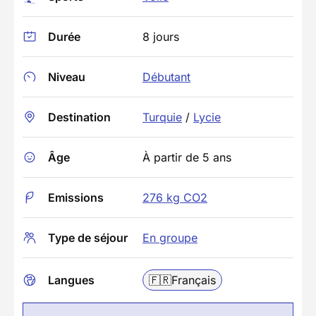
Durée
8 jours
Niveau
Débutant
Destination
Turquie
/
Lycie
Âge
À partir de 5 ans
Emissions
276 kg CO2
Type de séjour
En groupe
Langues
🇫🇷
Français