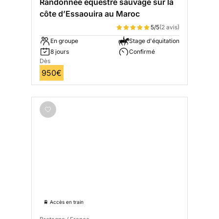
Randonnée équestre sauvage sur la
côte d’Essaouira au Maroc
5/5
(2 avis)
En groupe
Stage d'équitation
8 jours
Confirmé
Dès
950€
🚆 Accès en train