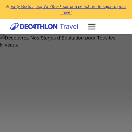
❄️
Early Birds : jusqu'à -15%* sur une sélection de séjours pour
l'hiver