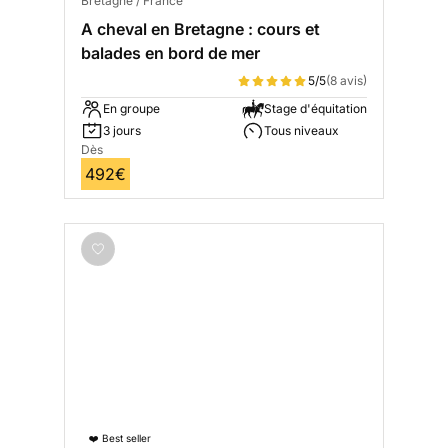
Bretagne / France
A cheval en Bretagne : cours et
balades en bord de mer
5/5
(8 avis)
En groupe
Stage d'équitation
3 jours
Tous niveaux
Dès
492€
❤️ Best seller