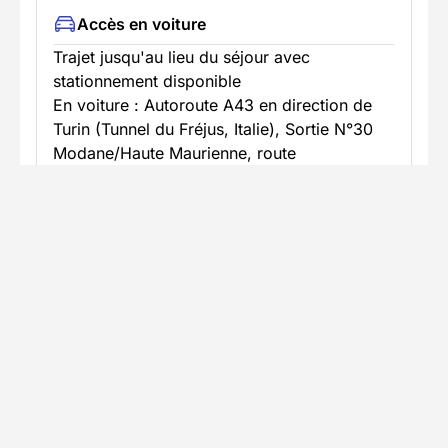
Accès en voiture
Trajet jusqu'au lieu du séjour avec
stationnement disponible
En voiture : Autoroute A43 en direction de
Turin (Tunnel du Fréjus, Italie), Sortie N°30
Modane/Haute Maurienne, route
départementale D1006 (ex-RN6) puis D902
(35km) direction Bessans. Pensez à partager
votre trajet en covoiturage : (Simple,
sécuritaire et convivial)
En savoir plus
Informations pratiques
Formalités spécifiques
Équipement